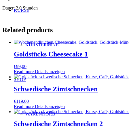
Dauer: 2,0 Stunden
KURSE
Related products
KURSTERMINE
Goldstücks Cheesecake 1
€
99,00
Read more
Details anzeigen
SHOP
Schwedische Zimtschnecken
€
119,00
Read more
Details anzeigen
WARENKORB
Schwedische Zimtschnecken 2