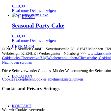
€
119,00
Read more
Details anzeigen
KASSE
Seasonal Party Cake
€
139,00
Read more
Details anzeigen
ÜBER MICH
© 2021 Goldstück GmbH . Soyerhofstraße 28 . 81547 München . Te
Webdesign: KIENLE | Werbeagentur - Nürnberg >>>
www.larskienl
Goldstücks Cheesecake 3
Nach oben scrollen
Diese Seite verwendet Cookies. Mit der Weiternutzung der Seite, st
LOCATION
Cookies akzeptieren
Cookies ablehnen
Einstellungen
Cookie and Privacy Settings
KONTAKT
Wie wir Cookies verwenden