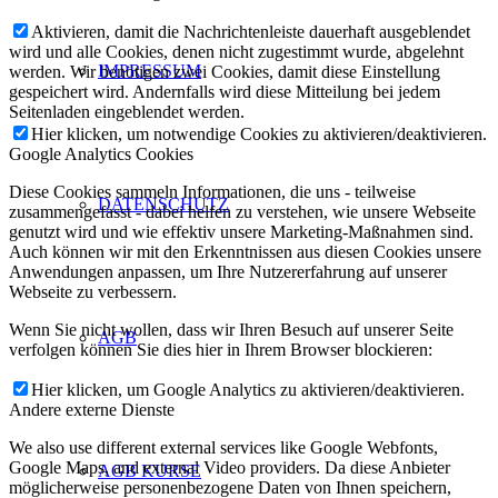
Aktivieren, damit die Nachrichtenleiste dauerhaft ausgeblendet
wird und alle Cookies, denen nicht zugestimmt wurde, abgelehnt
IMPRESSUM
werden. Wir benötigen zwei Cookies, damit diese Einstellung
gespeichert wird. Andernfalls wird diese Mitteilung bei jedem
Seitenladen eingeblendet werden.
Hier klicken, um notwendige Cookies zu aktivieren/deaktivieren.
Google Analytics Cookies
Diese Cookies sammeln Informationen, die uns - teilweise
DATENSCHUTZ
zusammengefasst - dabei helfen zu verstehen, wie unsere Webseite
genutzt wird und wie effektiv unsere Marketing-Maßnahmen sind.
Auch können wir mit den Erkenntnissen aus diesen Cookies unsere
Anwendungen anpassen, um Ihre Nutzererfahrung auf unserer
Webseite zu verbessern.
Wenn Sie nicht wollen, dass wir Ihren Besuch auf unserer Seite
AGB
verfolgen können Sie dies hier in Ihrem Browser blockieren:
Hier klicken, um Google Analytics zu aktivieren/deaktivieren.
Andere externe Dienste
We also use different external services like Google Webfonts,
Google Maps, and external Video providers. Da diese Anbieter
AGB KURSE
möglicherweise personenbezogene Daten von Ihnen speichern,