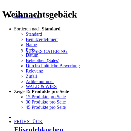
Weihnachtsgebäck
PRODUKTE
Sortieren nach
Standard
Standard
Benutzerdefiniert
Name
Preis
SÜSSES CATERING
Datum
Beliebtheit (Sales)
Durchschnittliche Bewertung
Relevanz
Zufall
Artikelnummer
WALD & WIES
Zeige
15 Produkte pro Seite
15 Produkte pro Seite
30 Produkte pro Seite
45 Produkte pro Seite
FRÜHSTÜCK
Elisenlebkuchen