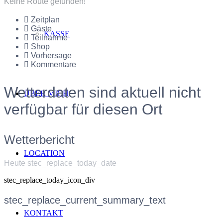
Keine Route gefunden!
Zeitplan
Gäste
KASSE
Teilnahme
Shop
Vorhersage
Kommentare
Wetterdaten sind aktuell nicht
ÜBER MICH
verfügbar für diesen Ort
Wetterbericht
LOCATION
Heute stec_replace_today_date
stec_replace_today_icon_div
stec_replace_current_summary_text
KONTAKT