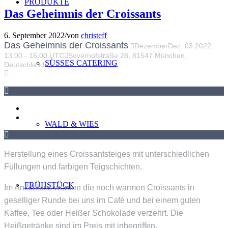
PRODUKTE
Das Geheimnis der Croissants
6. September 2022
/
von
christeff
Das Geheimnis der Croissants
Dezember
Dez.
03
2022
13:00
-
16:00
UTC
Soyerhofstraße 28, 81547 München,
SÜSSES CATERING
Deutschland
WALD & WIES
Herstellung eines Croissantsteiges mit unterschiedlichen
Füllungen und farbigen Teigschichten.
FRÜHSTÜCK
Im Anschluss werden die noch warmen Croissants in
geselliger Runde bei uns im Café und bei einem guten
Kaffee, Tee oder Heißer Schokolade verzehrt. Die
Heißgetränke sind im Preis mit inbegriffen.