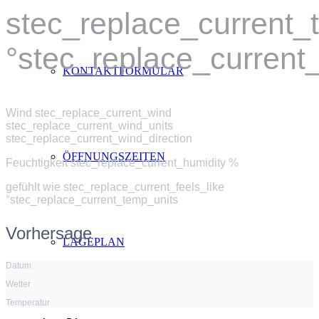
stec_replace_current
°stec_replace_current
KONTAKTFORMULAR
Wind
stec_replace_current_wind
stec_replace_current_wind_units
stec_replace_current_wind_direction
ÖFFNUNGSZEITEN
Feuchtigkeit
stec_replace_current_humidity %
gefühlt wie
stec_replace_current_feels_like
°stec_replace_current_temp_units
Vorhersage
LAGEPLAN
Datum
Wetter
Temperatur