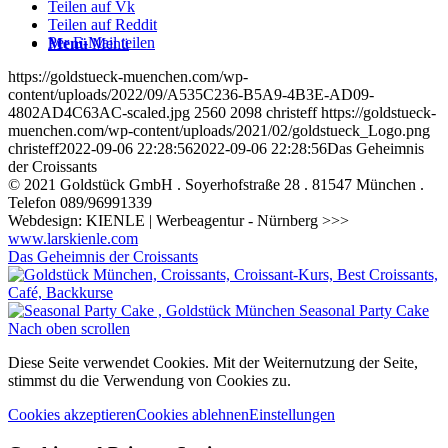
Teilen auf Vk
Teilen auf Reddit
Per E-Mail teilen
Menü
Menü
https://goldstueck-muenchen.com/wp-
content/uploads/2022/09/A535C236-B5A9-4B3E-AD09-
4802AD4C63AC-scaled.jpg
2560
2098
christeff
https://goldstueck-
muenchen.com/wp-content/uploads/2021/02/goldstueck_Logo.png
christeff
2022-09-06 22:28:56
2022-09-06 22:28:56
Das Geheimnis
der Croissants
© 2021 Goldstück GmbH . Soyerhofstraße 28 . 81547 München .
Telefon 089/96991339
Webdesign: KIENLE | Werbeagentur - Nürnberg >>>
www.larskienle.com
Das Geheimnis der Croissants
Seasonal Party Cake
Nach oben scrollen
Diese Seite verwendet Cookies. Mit der Weiternutzung der Seite,
stimmst du die Verwendung von Cookies zu.
Cookies akzeptieren
Cookies ablehnen
Einstellungen