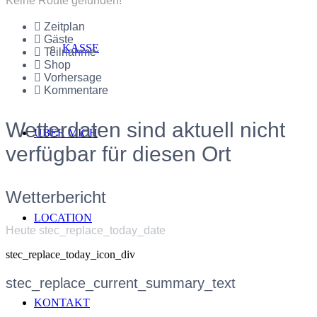
Keine Route gefunden!
Zeitplan
Gäste
KASSE
Teilnahme
Shop
Vorhersage
Kommentare
Wetterdaten sind aktuell nicht
ÜBER MICH
verfügbar für diesen Ort
Wetterbericht
LOCATION
Heute stec_replace_today_date
stec_replace_today_icon_div
stec_replace_current_summary_text
KONTAKT