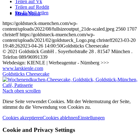
Teilen auf Vk
Teilen auf Reddit
Per E-Mail teilen
Menü
Menü
https://goldstueck-muenchen.com/wp-
content/uploads/2022/08/fullsizeoutput_21de-scaled.jpeg
2560
1707
christeff
https://goldstueck-muenchen.com/wp-
content/uploads/2021/02/goldstueck_Logo.png
christeff
2023-03-20
19:48:26
2023-04-26 14:00:50
Goldstücks Cheesecake
© 2021 Goldstück GmbH . Soyerhofstraße 28 . 81547 München .
Telefon 089/96991339
Webdesign: KIENLE | Werbeagentur - Nürnberg >>>
www.larskienle.com
Goldstücks Cheesecake
Nach oben scrollen
Diese Seite verwendet Cookies. Mit der Weiternutzung der Seite,
stimmst du die Verwendung von Cookies zu.
Cookies akzeptieren
Cookies ablehnen
Einstellungen
Cookie and Privacy Settings