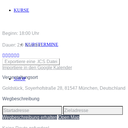
KURSE
Beginn: 18:00 Uhr
KURSTERMINE
Dauer: 2,0 Stunden
Exportiere eine .ICS Datei
Importiere in den Google Kalender
Veranstaltungsort
SHOP
Goldstück, Soyerhofstraße 28, 81547 München, Deutschland
Wegbeschreibung
WARENKORB
Wegbeschreibung erhalten
Open Map