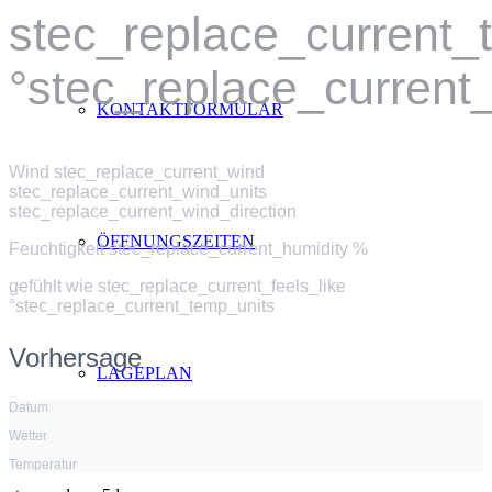
stec_replace_current
°stec_replace_current
KONTAKTFORMULAR
Wind
stec_replace_current_wind
stec_replace_current_wind_units
stec_replace_current_wind_direction
ÖFFNUNGSZEITEN
Feuchtigkeit
stec_replace_current_humidity %
gefühlt wie
stec_replace_current_feels_like
°stec_replace_current_temp_units
Vorhersage
LAGEPLAN
Datum
Wetter
Temperatur