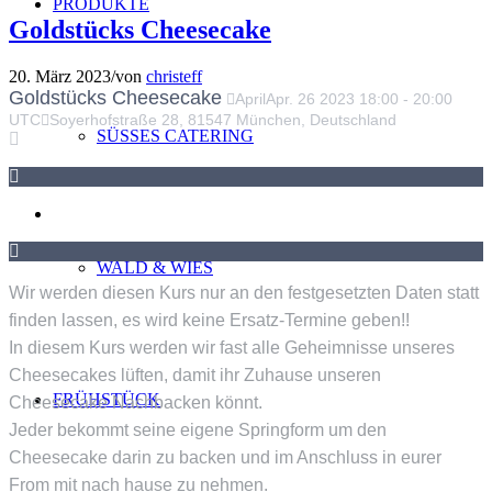
PRODUKTE
Goldstücks Cheesecake
20. März 2023
/
von
christeff
Goldstücks Cheesecake
April
Apr.
26
2023
18:00
-
20:00
UTC
Soyerhofstraße 28, 81547 München, Deutschland
SÜSSES CATERING
WALD & WIES
Wir werden diesen Kurs nur an den festgesetzten Daten statt
finden lassen, es wird keine Ersatz-Termine geben!!
In diesem Kurs werden wir fast alle Geheimnisse unseres
Cheesecakes lüften, damit ihr Zuhause unseren
FRÜHSTÜCK
Cheesecake Nachbacken könnt.
Jeder bekommt seine eigene Springform um den
Cheesecake darin zu backen und im Anschluss in eurer
From mit nach hause zu nehmen.